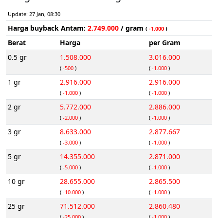
Update: 27 Jan, 08:30
Harga buyback Antam:
2.749.000
/ gram
(
-1.000
)
Berat
Harga
per Gram
0.5 gr
1.508.000
3.016.000
(
-500
)
(
-1.000
)
1 gr
2.916.000
2.916.000
(
-1.000
)
(
-1.000
)
2 gr
5.772.000
2.886.000
(
-2.000
)
(
-1.000
)
3 gr
8.633.000
2.877.667
(
-3.000
)
(
-1.000
)
5 gr
14.355.000
2.871.000
(
-5.000
)
(
-1.000
)
10 gr
28.655.000
2.865.500
(
-10.000
)
(
-1.000
)
25 gr
71.512.000
2.860.480
(
-25.000
)
(
-1.000
)