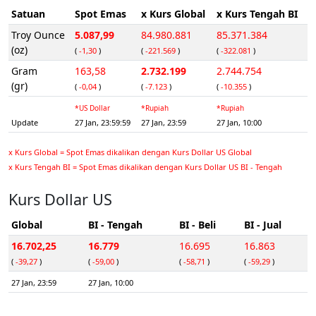
Satuan
Spot Emas
x Kurs Global
x Kurs Tengah BI
Troy Ounce
5.087,99
84.980.881
85.371.384
(oz)
(
-1,30
)
(
-221.569
)
(
-322.081
)
Gram
163,58
2.732.199
2.744.754
(gr)
(
-0,04
)
(
-7.123
)
(
-10.355
)
*US Dollar
*Rupiah
*Rupiah
Update
27 Jan, 23:59:59
27 Jan, 23:59
27 Jan, 10:00
x Kurs Global = Spot Emas dikalikan dengan Kurs Dollar US Global
x Kurs Tengah BI = Spot Emas dikalikan dengan Kurs Dollar US BI - Tengah
Kurs Dollar US
Global
BI - Tengah
BI - Beli
BI - Jual
16.702,25
16.779
16.695
16.863
(
-39,27
)
(
-59,00
)
(
-58,71
)
(
-59,29
)
27 Jan, 23:59
27 Jan, 10:00