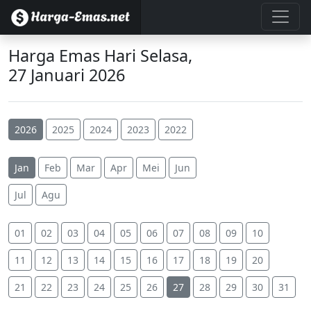
Harga Emas Hari Selasa,
27 Januari 2026
2026
2025
2024
2023
2022
Jan
Feb
Mar
Apr
Mei
Jun
Jul
Agu
01
02
03
04
05
06
07
08
09
10
11
12
13
14
15
16
17
18
19
20
21
22
23
24
25
26
27
28
29
30
31