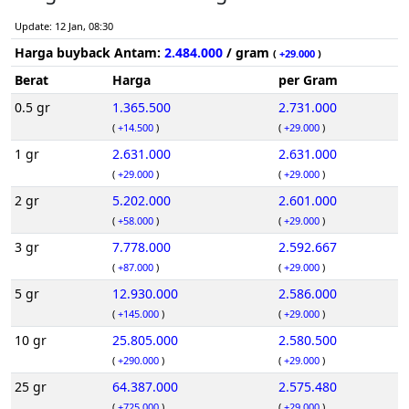
Update: 12 Jan, 08:30
Harga buyback Antam:
2.484.000
/ gram
(
+29.000
)
Berat
Harga
per Gram
0.5 gr
1.365.500
2.731.000
(
+14.500
)
(
+29.000
)
1 gr
2.631.000
2.631.000
(
+29.000
)
(
+29.000
)
2 gr
5.202.000
2.601.000
(
+58.000
)
(
+29.000
)
3 gr
7.778.000
2.592.667
(
+87.000
)
(
+29.000
)
5 gr
12.930.000
2.586.000
(
+145.000
)
(
+29.000
)
10 gr
25.805.000
2.580.500
(
+290.000
)
(
+29.000
)
25 gr
64.387.000
2.575.480
(
+725.000
)
(
+29.000
)