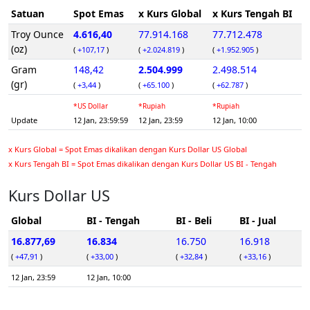
Satuan
Spot Emas
x Kurs Global
x Kurs Tengah BI
Troy Ounce
4.616,40
77.914.168
77.712.478
(oz)
(
+107,17
)
(
+2.024.819
)
(
+1.952.905
)
Gram
148,42
2.504.999
2.498.514
(gr)
(
+3,44
)
(
+65.100
)
(
+62.787
)
*US Dollar
*Rupiah
*Rupiah
Update
12 Jan, 23:59:59
12 Jan, 23:59
12 Jan, 10:00
x Kurs Global = Spot Emas dikalikan dengan Kurs Dollar US Global
x Kurs Tengah BI = Spot Emas dikalikan dengan Kurs Dollar US BI - Tengah
Kurs Dollar US
Global
BI - Tengah
BI - Beli
BI - Jual
16.877,69
16.834
16.750
16.918
(
+47,91
)
(
+33,00
)
(
+32,84
)
(
+33,16
)
12 Jan, 23:59
12 Jan, 10:00