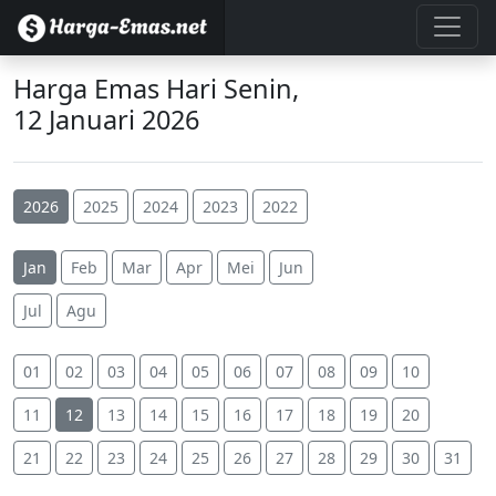
Harga Emas Hari Senin,
12 Januari 2026
2026
2025
2024
2023
2022
Jan
Feb
Mar
Apr
Mei
Jun
Jul
Agu
01
02
03
04
05
06
07
08
09
10
11
12
13
14
15
16
17
18
19
20
21
22
23
24
25
26
27
28
29
30
31