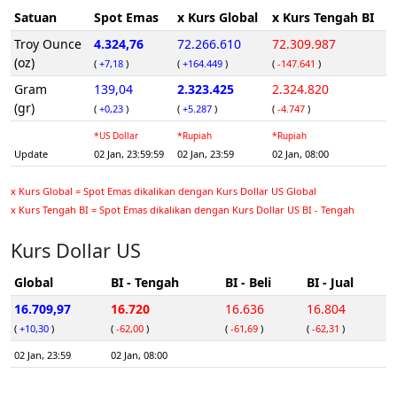
Satuan
Spot Emas
x Kurs Global
x Kurs Tengah BI
Troy Ounce
4.324,76
72.266.610
72.309.987
(oz)
(
+7,18
)
(
+164.449
)
(
-147.641
)
Gram
139,04
2.323.425
2.324.820
(gr)
(
+0,23
)
(
+5.287
)
(
-4.747
)
*US Dollar
*Rupiah
*Rupiah
Update
02 Jan, 23:59:59
02 Jan, 23:59
02 Jan, 08:00
x Kurs Global = Spot Emas dikalikan dengan Kurs Dollar US Global
x Kurs Tengah BI = Spot Emas dikalikan dengan Kurs Dollar US BI - Tengah
Kurs Dollar US
Global
BI - Tengah
BI - Beli
BI - Jual
16.709,97
16.720
16.636
16.804
(
+10,30
)
(
-62,00
)
(
-61,69
)
(
-62,31
)
02 Jan, 23:59
02 Jan, 08:00