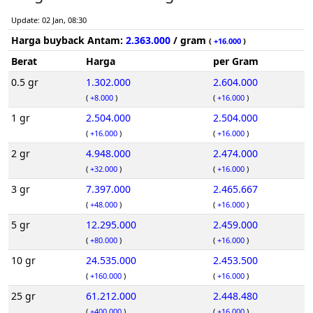
Update: 02 Jan, 08:30
Harga buyback Antam:
2.363.000
/ gram
(
+16.000
)
Berat
Harga
per Gram
0.5 gr
1.302.000
2.604.000
(
+8.000
)
(
+16.000
)
1 gr
2.504.000
2.504.000
(
+16.000
)
(
+16.000
)
2 gr
4.948.000
2.474.000
(
+32.000
)
(
+16.000
)
3 gr
7.397.000
2.465.667
(
+48.000
)
(
+16.000
)
5 gr
12.295.000
2.459.000
(
+80.000
)
(
+16.000
)
10 gr
24.535.000
2.453.500
(
+160.000
)
(
+16.000
)
25 gr
61.212.000
2.448.480
(
+400.000
)
(
+16.000
)