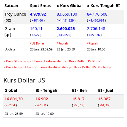
Satuan
Spot Emas
x Kurs Global
x Kurs Tengah BI
Troy Ounce
4.979,92
83.669.130
84.170.608
(oz)
(
+101,66
)
(
+1.451.229
)
(
+1.420.684
)
Gram
160,11
2.690.025
2.706.148
(gr)
(
+3,27
)
(
+46.658
)
(
+45.676
)
*US Dollar
*Rupiah
*Rupiah
Update
23 Jan, 23:59:59
23 Jan, 23:59
23 Jan, 10:00
x Kurs Global = Spot Emas dikalikan dengan Kurs Dollar US Global
x Kurs Tengah BI = Spot Emas dikalikan dengan Kurs Dollar US BI - Tengah
Kurs Dollar US
Global
BI - Tengah
BI - Beli
BI - Jual
16.801,30
16.902
16.817
16.987
(
-52,64
)
(
-61,00
)
(
-60,70
)
(
-61,30
)
23 Jan, 23:59
23 Jan, 10:00