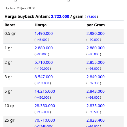
Update: 23 Jan, 08:30
Harga buyback Antam:
2.722.000
/ gram
(
+7.000
)
Berat
Harga
per Gram
0.5 gr
1.490.000
2.980.000
(
+45.000
)
(
+90.000
)
1 gr
2.880.000
2.880.000
(
+90.000
)
(
+90.000
)
2 gr
5.710.000
2.855.000
(
+190.000
)
(
+95.000
)
3 gr
8.547.000
2.849.000
(
+292.000
)
(
+97.333
)
5 gr
14.215.000
2.843.000
(
+490.000
)
(
+98.000
)
10 gr
28.350.000
2.835.000
(
+955.000
)
(
+95.500
)
25 gr
70.710.000
2.828.400
(
+2.348.000
)
(
+93.920
)