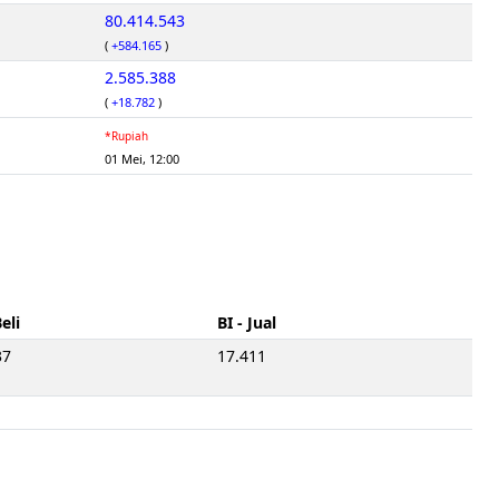
80.414.543
(
+584.165
)
2.585.388
(
+18.782
)
*Rupiah
01 Mei, 12:00
Beli
BI - Jual
37
17.411