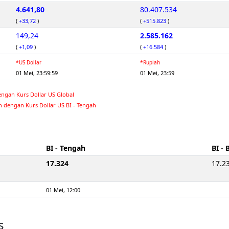
4.641,80
80.407.534
(
+33,72
)
(
+515.823
)
149,24
2.585.162
(
+1,09
)
(
+16.584
)
*US Dollar
*Rupiah
01 Mei, 23:59:59
01 Mei, 23:59
engan Kurs Dollar US Global
n dengan Kurs Dollar US BI - Tengah
BI - Tengah
BI - 
17.324
17.2
01 Mei, 12:00
s