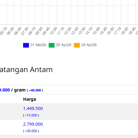
atangan Antam
9.000
/ gram
(
+40.000
)
Harga
1.449.500
(
+15.000
)
2.799.000
(
+30.000
)