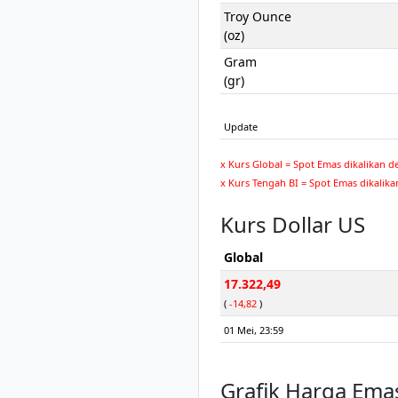
Troy Ounce
(oz)
Gram
(gr)
Update
x Kurs Global = Spot Emas dikalikan d
x Kurs Tengah BI = Spot Emas dikalika
Kurs Dollar US
Global
17.322,49
(
-14,82
)
01 Mei, 23:59
Grafik Harga Ema