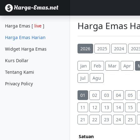
Harga Emas Har
Harga Emas [
live
]
Harga Emas Harian
2026
2025
2024
202
Widget Harga Emas
Kurs Dollar
Jan
Feb
Mar
Apr
Tentang Kami
Jul
Agu
Privacy Policy
01
02
03
04
05
11
12
13
14
15
21
22
23
24
25
Satuan