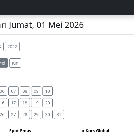
i Jumat, 01 Mei 2026
3
2022
Mei
Jun
06
07
08
09
10
16
17
18
19
20
26
27
28
29
30
31
Spot Emas
x Kurs Global