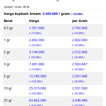
Update: 10 Jan, 08:30
Harga buyback Antam:
2.455.000
/ gram
(
+23.000
)
Berat
Harga
per Gram
0.5 gr
1.351.000
2.702.000
(
+12.500
)
(
+25.000
)
1 gr
2.602.000
2.602.000
(
+25.000
)
(
+25.000
)
2 gr
5.144.000
2.572.000
(
+50.000
)
(
+25.000
)
3 gr
7.691.000
2.563.667
(
+75.000
)
(
+25.000
)
5 gr
12.785.000
2.557.000
(
+125.000
)
(
+25.000
)
10 gr
25.515.000
2.551.500
(
+250.000
)
(
+25.000
)
25 gr
63.662.000
2.546.480
(
+625.000
)
(
+25.000
)