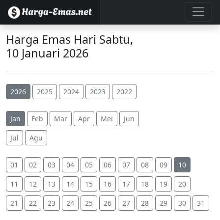
Harga Emas Hari Sabtu,
10 Januari 2026
2026
2025
2024
2023
2022
Jan
Feb
Mar
Apr
Mei
Jun
Jul
Agu
01
02
03
04
05
06
07
08
09
10
11
12
13
14
15
16
17
18
19
20
21
22
23
24
25
26
27
28
29
30
31