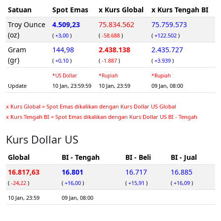
Satuan
Spot Emas
x Kurs Global
x Kurs Tengah BI
Troy Ounce
4.509,23
75.834.562
75.759.573
(oz)
(
+3,00
)
(
-58.688
)
(
+122.502
)
Gram
144,98
2.438.138
2.435.727
(gr)
(
+0,10
)
(
-1.887
)
(
+3.939
)
*US Dollar
*Rupiah
*Rupiah
Update
10 Jan, 23:59:59
10 Jan, 23:59
09 Jan, 08:00
x Kurs Global = Spot Emas dikalikan dengan Kurs Dollar US Global
x Kurs Tengah BI = Spot Emas dikalikan dengan Kurs Dollar US BI - Tengah
Kurs Dollar US
Global
BI - Tengah
BI - Beli
BI - Jual
16.817,63
16.801
16.717
16.885
(
-24,22
)
(
+16,00
)
(
+15,91
)
(
+16,09
)
10 Jan, 23:59
09 Jan, 08:00