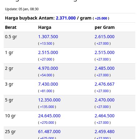
Update: 05 Jan, 08:30
Harga buyback Antam:
2.371.000
/ gram
(
+25.000
)
Berat
Harga
per Gram
0.5 gr
1.307.500
2.615.000
(
+13.500
)
(
+27.000
)
1 gr
2.515.000
2.515.000
(
+27.000
)
(
+27.000
)
2 gr
4.970.000
2.485.000
(
+54.000
)
(
+27.000
)
3 gr
7.430.000
2.476.667
(
+81.000
)
(
+27.000
)
5 gr
12.350.000
2.470.000
(
+135.000
)
(
+27.000
)
10 gr
24.645.000
2.464.500
(
+270.000
)
(
+27.000
)
25 gr
61.487.000
2.459.480
(
+675.000
)
(
+27.000
)