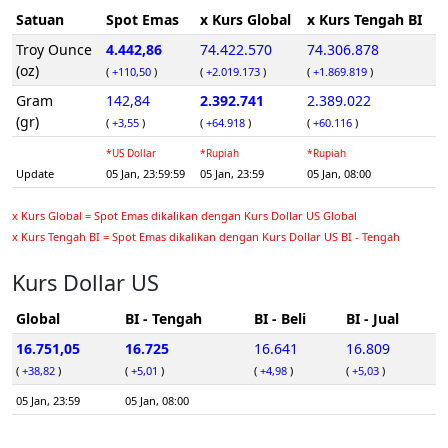
Satuan
Spot Emas
x Kurs Global
x Kurs Tengah BI
Troy Ounce
4.442,86
74.422.570
74.306.878
(oz)
(
+110,50
)
(
+2.019.173
)
(
+1.869.819
)
Gram
142,84
2.392.741
2.389.022
(gr)
(
+3,55
)
(
+64.918
)
(
+60.116
)
*US Dollar
*Rupiah
*Rupiah
Update
05 Jan, 23:59:59
05 Jan, 23:59
05 Jan, 08:00
x Kurs Global = Spot Emas dikalikan dengan Kurs Dollar US Global
x Kurs Tengah BI = Spot Emas dikalikan dengan Kurs Dollar US BI - Tengah
Kurs Dollar US
Global
BI - Tengah
BI - Beli
BI - Jual
16.751,05
16.725
16.641
16.809
(
+38,82
)
(
+5,01
)
(
+4,98
)
(
+5,03
)
05 Jan, 23:59
05 Jan, 08:00