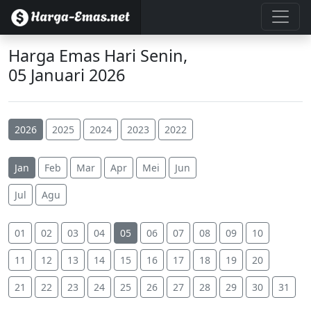
Harga Emas Hari Senin,
05 Januari 2026
2026
2025
2024
2023
2022
Jan
Feb
Mar
Apr
Mei
Jun
Jul
Agu
01
02
03
04
05
06
07
08
09
10
11
12
13
14
15
16
17
18
19
20
21
22
23
24
25
26
27
28
29
30
31