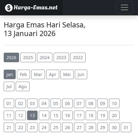
Harga Emas Hari Selasa,
13 Januari 2026
2026
2025
2024
2023
2022
Jan
Feb
Mar
Apr
Mei
Jun
Jul
Agu
01
02
03
04
05
06
07
08
09
10
11
12
13
14
15
16
17
18
19
20
21
22
23
24
25
26
27
28
29
30
31