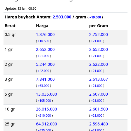
Update: 13 Jan, 08:30
Harga buyback Antam:
2.503.000
/ gram
(
+19.000
)
Berat
Harga
per Gram
0.5 gr
1.376.000
2.752.000
(
+10.500
)
(
+21.000
)
1 gr
2.652.000
2.652.000
(
+21.000
)
(
+21.000
)
2 gr
5.244.000
2.622.000
(
+42.000
)
(
+21.000
)
3 gr
7.841.000
2.613.667
(
+63.000
)
(
+21.000
)
5 gr
13.035.000
2.607.000
(
+105.000
)
(
+21.000
)
10 gr
26.015.000
2.601.500
(
+210.000
)
(
+21.000
)
25 gr
64.912.000
2.596.480
(
+525.000
)
(
+21.000
)