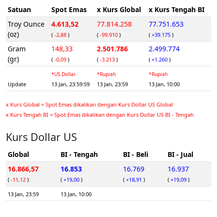
Satuan
Spot Emas
x Kurs Global
x Kurs Tengah BI
Troy Ounce
4.613,52
77.814.258
77.751.653
(oz)
(
-2,88
)
(
-99.910
)
(
+39.175
)
Gram
148,33
2.501.786
2.499.774
(gr)
(
-0,09
)
(
-3.213
)
(
+1.260
)
*US Dollar
*Rupiah
*Rupiah
Update
13 Jan, 23:59:59
13 Jan, 23:59
13 Jan, 10:00
x Kurs Global = Spot Emas dikalikan dengan Kurs Dollar US Global
x Kurs Tengah BI = Spot Emas dikalikan dengan Kurs Dollar US BI - Tengah
Kurs Dollar US
Global
BI - Tengah
BI - Beli
BI - Jual
16.866,57
16.853
16.769
16.937
(
-11,12
)
(
+19,00
)
(
+18,91
)
(
+19,09
)
13 Jan, 23:59
13 Jan, 10:00