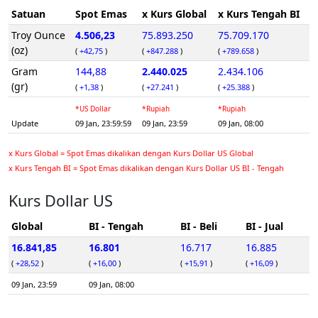
Satuan
Spot Emas
x Kurs Global
x Kurs Tengah BI
Troy Ounce
4.506,23
75.893.250
75.709.170
(oz)
(
+42,75
)
(
+847.288
)
(
+789.658
)
Gram
144,88
2.440.025
2.434.106
(gr)
(
+1,38
)
(
+27.241
)
(
+25.388
)
*US Dollar
*Rupiah
*Rupiah
Update
09 Jan, 23:59:59
09 Jan, 23:59
09 Jan, 08:00
x Kurs Global = Spot Emas dikalikan dengan Kurs Dollar US Global
x Kurs Tengah BI = Spot Emas dikalikan dengan Kurs Dollar US BI - Tengah
Kurs Dollar US
Global
BI - Tengah
BI - Beli
BI - Jual
16.841,85
16.801
16.717
16.885
(
+28,52
)
(
+16,00
)
(
+15,91
)
(
+16,09
)
09 Jan, 23:59
09 Jan, 08:00