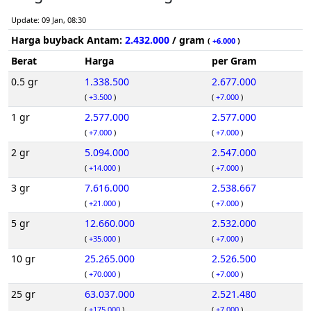
Update: 09 Jan, 08:30
Harga buyback Antam:
2.432.000
/ gram
(
+6.000
)
Berat
Harga
per Gram
0.5 gr
1.338.500
2.677.000
(
+3.500
)
(
+7.000
)
1 gr
2.577.000
2.577.000
(
+7.000
)
(
+7.000
)
2 gr
5.094.000
2.547.000
(
+14.000
)
(
+7.000
)
3 gr
7.616.000
2.538.667
(
+21.000
)
(
+7.000
)
5 gr
12.660.000
2.532.000
(
+35.000
)
(
+7.000
)
10 gr
25.265.000
2.526.500
(
+70.000
)
(
+7.000
)
25 gr
63.037.000
2.521.480
(
+175.000
)
(
+7.000
)