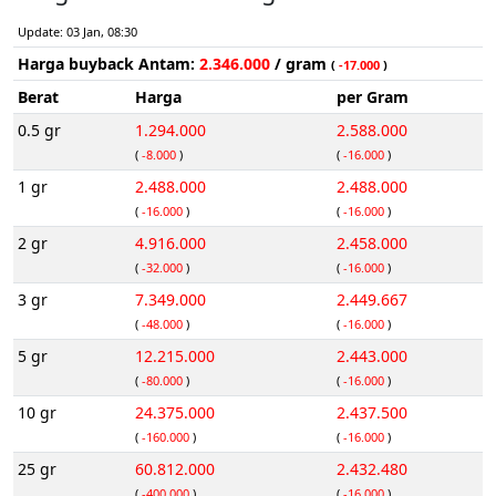
Update: 03 Jan, 08:30
Harga buyback Antam:
2.346.000
/ gram
(
-17.000
)
Berat
Harga
per Gram
0.5 gr
1.294.000
2.588.000
(
-8.000
)
(
-16.000
)
1 gr
2.488.000
2.488.000
(
-16.000
)
(
-16.000
)
2 gr
4.916.000
2.458.000
(
-32.000
)
(
-16.000
)
3 gr
7.349.000
2.449.667
(
-48.000
)
(
-16.000
)
5 gr
12.215.000
2.443.000
(
-80.000
)
(
-16.000
)
10 gr
24.375.000
2.437.500
(
-160.000
)
(
-16.000
)
25 gr
60.812.000
2.432.480
(
-400.000
)
(
-16.000
)