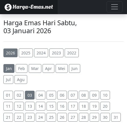
Harga Emas Hari Sabtu,
03 Januari 2026
2026
2025
2024
2023
2022
Jan
Feb
Mar
Apr
Mei
Jun
Jul
Agu
01
02
03
04
05
06
07
08
09
10
11
12
13
14
15
16
17
18
19
20
21
22
23
24
25
26
27
28
29
30
31