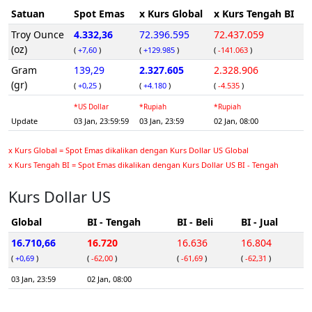
Satuan
Spot Emas
x Kurs Global
x Kurs Tengah BI
Troy Ounce
4.332,36
72.396.595
72.437.059
(oz)
(
+7,60
)
(
+129.985
)
(
-141.063
)
Gram
139,29
2.327.605
2.328.906
(gr)
(
+0,25
)
(
+4.180
)
(
-4.535
)
*US Dollar
*Rupiah
*Rupiah
Update
03 Jan, 23:59:59
03 Jan, 23:59
02 Jan, 08:00
x Kurs Global = Spot Emas dikalikan dengan Kurs Dollar US Global
x Kurs Tengah BI = Spot Emas dikalikan dengan Kurs Dollar US BI - Tengah
Kurs Dollar US
Global
BI - Tengah
BI - Beli
BI - Jual
16.710,66
16.720
16.636
16.804
(
+0,69
)
(
-62,00
)
(
-61,69
)
(
-62,31
)
03 Jan, 23:59
02 Jan, 08:00