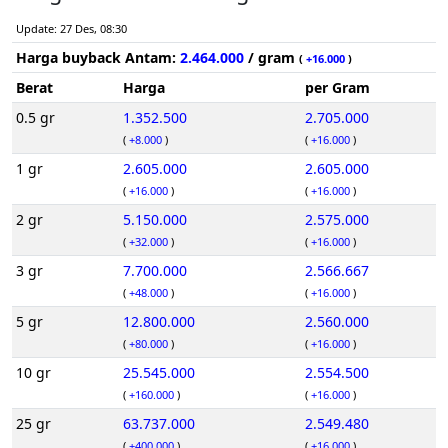
Update: 27 Des, 08:30
Harga buyback Antam:
2.464.000
/ gram
(
+16.000
)
Berat
Harga
per Gram
0.5 gr
1.352.500
2.705.000
(
+8.000
)
(
+16.000
)
1 gr
2.605.000
2.605.000
(
+16.000
)
(
+16.000
)
2 gr
5.150.000
2.575.000
(
+32.000
)
(
+16.000
)
3 gr
7.700.000
2.566.667
(
+48.000
)
(
+16.000
)
5 gr
12.800.000
2.560.000
(
+80.000
)
(
+16.000
)
10 gr
25.545.000
2.554.500
(
+160.000
)
(
+16.000
)
25 gr
63.737.000
2.549.480
(
+400.000
)
(
+16.000
)