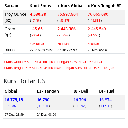
Satuan
Spot Emas
x Kurs Global
x Kurs Tengah BI
Troy Ounce
4.530,38
75.997.804
76.065.080
(oz)
(
-7,49
)
(
-53.675
)
(
-48.614
)
Gram
145,66
2.443.386
2.445.549
(gr)
(
-0,24
)
(
-1.726
)
(
-1.563
)
*US Dollar
*Rupiah
*Rupiah
Update
27 Des, 23:59:59
27 Des, 23:59
24 Des, 08:00
x Kurs Global = Spot Emas dikalikan dengan Kurs Dollar US Global
x Kurs Tengah BI = Spot Emas dikalikan dengan Kurs Dollar US BI - Tengah
Kurs Dollar US
Global
BI - Tengah
BI - Beli
BI - Jual
16.775,15
16.790
16.706
16.874
(
+15,86
)
(
+17,00
)
(
+16,92
)
(
+17,08
)
27 Des, 23:59
24 Des, 08:00