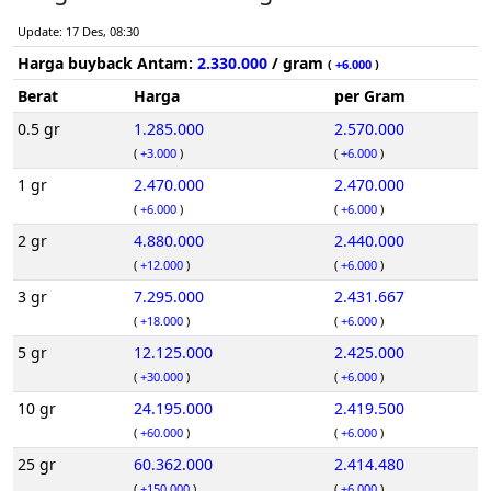
Update: 17 Des, 08:30
Harga buyback Antam:
2.330.000
/ gram
(
+6.000
)
Berat
Harga
per Gram
0.5 gr
1.285.000
2.570.000
(
+3.000
)
(
+6.000
)
1 gr
2.470.000
2.470.000
(
+6.000
)
(
+6.000
)
2 gr
4.880.000
2.440.000
(
+12.000
)
(
+6.000
)
3 gr
7.295.000
2.431.667
(
+18.000
)
(
+6.000
)
5 gr
12.125.000
2.425.000
(
+30.000
)
(
+6.000
)
10 gr
24.195.000
2.419.500
(
+60.000
)
(
+6.000
)
25 gr
60.362.000
2.414.480
(
+150.000
)
(
+6.000
)