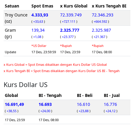
Satuan
Spot Emas
x Kurs Global
x Kurs Tengah BI
Troy Ounce
4.333,93
72.339.749
72.346.293
(oz)
(
+33,63
)
(
+727.111
)
(
+664.592
)
Gram
139,34
2.325.777
2.325.987
(gr)
(
+1,08
)
(
+23.377
)
(
+21.367
)
*US Dollar
*Rupiah
*Rupiah
Update
17 Des, 23:59:59
17 Des, 23:59
17 Des, 08:00
x Kurs Global = Spot Emas dikalikan dengan Kurs Dollar US Global
x Kurs Tengah BI = Spot Emas dikalikan dengan Kurs Dollar US BI - Tengah
Kurs Dollar US
Global
BI - Tengah
BI - Beli
BI - Jual
16.691,49
16.693
16.610
16.776
(
+38,55
)
(
+24,00
)
(
+23,88
)
(
+24,12
)
17 Des, 23:59
17 Des, 08:00