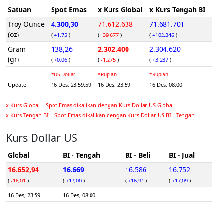
Satuan
Spot Emas
x Kurs Global
x Kurs Tengah BI
Troy Ounce
4.300,30
71.612.638
71.681.701
(oz)
(
+1,75
)
(
-39.677
)
(
+102.246
)
Gram
138,26
2.302.400
2.304.620
(gr)
(
+0,06
)
(
-1.275
)
(
+3.287
)
*US Dollar
*Rupiah
*Rupiah
Update
16 Des, 23:59:59
16 Des, 23:59
16 Des, 08:00
x Kurs Global = Spot Emas dikalikan dengan Kurs Dollar US Global
x Kurs Tengah BI = Spot Emas dikalikan dengan Kurs Dollar US BI - Tengah
Kurs Dollar US
Global
BI - Tengah
BI - Beli
BI - Jual
16.652,94
16.669
16.586
16.752
(
-16,01
)
(
+17,00
)
(
+16,91
)
(
+17,09
)
16 Des, 23:59
16 Des, 08:00