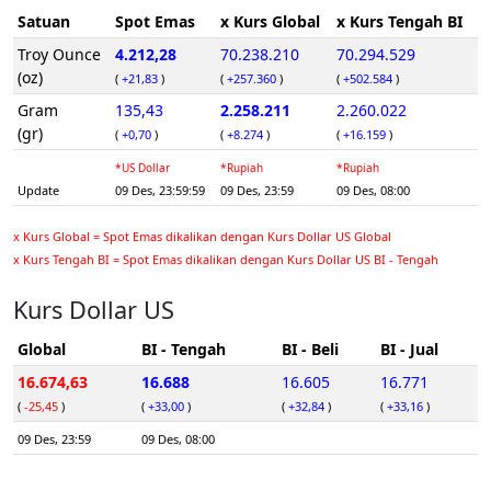
Satuan
Spot Emas
x Kurs Global
x Kurs Tengah BI
Troy Ounce
4.212,28
70.238.210
70.294.529
(oz)
(
+21,83
)
(
+257.360
)
(
+502.584
)
Gram
135,43
2.258.211
2.260.022
(gr)
(
+0,70
)
(
+8.274
)
(
+16.159
)
*US Dollar
*Rupiah
*Rupiah
Update
09 Des, 23:59:59
09 Des, 23:59
09 Des, 08:00
x Kurs Global = Spot Emas dikalikan dengan Kurs Dollar US Global
x Kurs Tengah BI = Spot Emas dikalikan dengan Kurs Dollar US BI - Tengah
Kurs Dollar US
Global
BI - Tengah
BI - Beli
BI - Jual
16.674,63
16.688
16.605
16.771
(
-25,45
)
(
+33,00
)
(
+32,84
)
(
+33,16
)
09 Des, 23:59
09 Des, 08:00