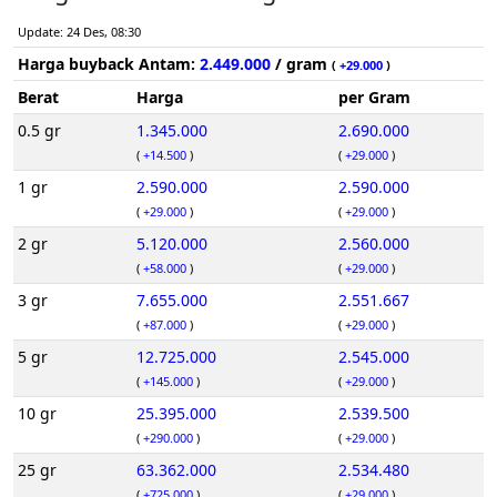
Update: 24 Des, 08:30
Harga buyback Antam:
2.449.000
/ gram
(
+29.000
)
Berat
Harga
per Gram
0.5 gr
1.345.000
2.690.000
(
+14.500
)
(
+29.000
)
1 gr
2.590.000
2.590.000
(
+29.000
)
(
+29.000
)
2 gr
5.120.000
2.560.000
(
+58.000
)
(
+29.000
)
3 gr
7.655.000
2.551.667
(
+87.000
)
(
+29.000
)
5 gr
12.725.000
2.545.000
(
+145.000
)
(
+29.000
)
10 gr
25.395.000
2.539.500
(
+290.000
)
(
+29.000
)
25 gr
63.362.000
2.534.480
(
+725.000
)
(
+29.000
)