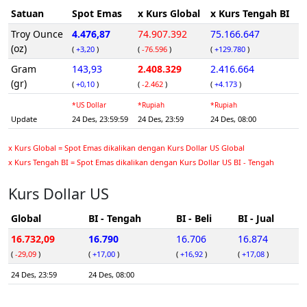
Satuan
Spot Emas
x Kurs Global
x Kurs Tengah BI
Troy Ounce
4.476,87
74.907.392
75.166.647
(oz)
(
+3,20
)
(
-76.596
)
(
+129.780
)
Gram
143,93
2.408.329
2.416.664
(gr)
(
+0,10
)
(
-2.462
)
(
+4.173
)
*US Dollar
*Rupiah
*Rupiah
Update
24 Des, 23:59:59
24 Des, 23:59
24 Des, 08:00
x Kurs Global = Spot Emas dikalikan dengan Kurs Dollar US Global
x Kurs Tengah BI = Spot Emas dikalikan dengan Kurs Dollar US BI - Tengah
Kurs Dollar US
Global
BI - Tengah
BI - Beli
BI - Jual
16.732,09
16.790
16.706
16.874
(
-29,09
)
(
+17,00
)
(
+16,92
)
(
+17,08
)
24 Des, 23:59
24 Des, 08:00