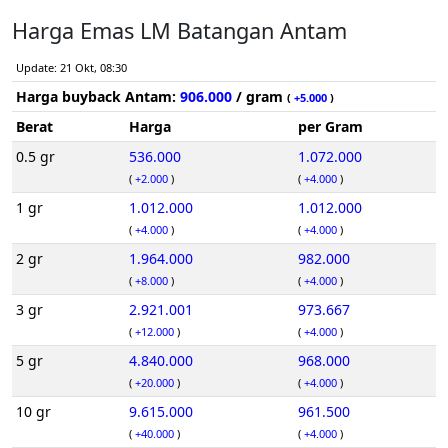
Harga Emas LM Batangan Antam
Update: 21 Okt, 08:30
Harga buyback Antam:
906.000
/ gram
(
+5.000
)
Berat
Harga
per Gram
0.5 gr
536.000
1.072.000
(
+2.000
)
(
+4.000
)
1 gr
1.012.000
1.012.000
(
+4.000
)
(
+4.000
)
2 gr
1.964.000
982.000
(
+8.000
)
(
+4.000
)
3 gr
2.921.001
973.667
(
+12.000
)
(
+4.000
)
5 gr
4.840.000
968.000
(
+20.000
)
(
+4.000
)
10 gr
9.615.000
961.500
(
+40.000
)
(
+4.000
)