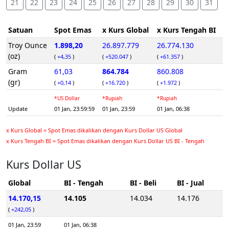
21
22
23
24
25
26
27
28
29
30
31
Satuan
Spot Emas
x Kurs Global
x Kurs Tengah BI
Troy Ounce
1.898,20
26.897.779
26.774.130
(oz)
(
+4,35
)
(
+520.047
)
(
+61.357
)
Gram
61,03
864.784
860.808
(gr)
(
+0,14
)
(
+16.720
)
(
+1.972
)
*US Dollar
*Rupiah
*Rupiah
Update
01 Jan, 23:59:59
01 Jan, 23:59
01 Jan, 06:38
x Kurs Global = Spot Emas dikalikan dengan Kurs Dollar US Global
x Kurs Tengah BI = Spot Emas dikalikan dengan Kurs Dollar US BI - Tengah
Kurs Dollar US
Global
BI - Tengah
BI - Beli
BI - Jual
14.170,15
14.105
14.034
14.176
(
+242,05
)
01 Jan, 23:59
01 Jan, 06:38