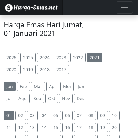
Harga Emas Hari Jumat,
01 Januari 2021
2026
2025
2024
2023
2022
2021
2020
2019
2018
2017
Jan
Feb
Mar
Apr
Mei
Jun
Jul
Agu
Sep
Okt
Nov
Des
01
02
03
04
05
06
07
08
09
10
11
12
13
14
15
16
17
18
19
20