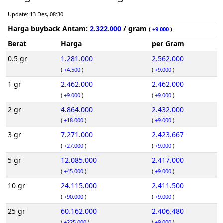
Update: 13 Des, 08:30
Harga buyback Antam:
2.322.000
/ gram
(
+9.000
)
Berat
Harga
per Gram
0.5 gr
1.281.000
2.562.000
(
+4.500
)
(
+9.000
)
1 gr
2.462.000
2.462.000
(
+9.000
)
(
+9.000
)
2 gr
4.864.000
2.432.000
(
+18.000
)
(
+9.000
)
3 gr
7.271.000
2.423.667
(
+27.000
)
(
+9.000
)
5 gr
12.085.000
2.417.000
(
+45.000
)
(
+9.000
)
10 gr
24.115.000
2.411.500
(
+90.000
)
(
+9.000
)
25 gr
60.162.000
2.406.480
(
+225.000
)
(
+9.000
)