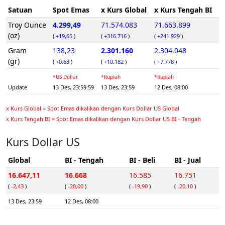
Satuan
Spot Emas
x Kurs Global
x Kurs Tengah BI
Troy Ounce
4.299,49
71.574.083
71.663.899
(oz)
(
+19,65
)
(
+316.716
)
(
+241.929
)
Gram
138,23
2.301.160
2.304.048
(gr)
(
+0,63
)
(
+10.182
)
(
+7.778
)
*US Dollar
*Rupiah
*Rupiah
Update
13 Des, 23:59:59
13 Des, 23:59
12 Des, 08:00
x Kurs Global = Spot Emas dikalikan dengan Kurs Dollar US Global
x Kurs Tengah BI = Spot Emas dikalikan dengan Kurs Dollar US BI - Tengah
Kurs Dollar US
Global
BI - Tengah
BI - Beli
BI - Jual
16.647,11
16.668
16.585
16.751
(
-2,43
)
(
-20,00
)
(
-19,90
)
(
-20,10
)
13 Des, 23:59
12 Des, 08:00