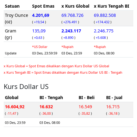
Satuan
Spot Emas
x Kurs Global
x Kurs Tengah BI
Troy Ounce
4.201,69
69.768.726
69.882.508
(oz)
(
+19,54
)
(
+276.491
)
(
+174.432
)
Gram
135,09
2.243.117
2.246.775
(gr)
(
+0,63
)
(
+8.890
)
(
+5.608
)
*US Dollar
*Rupiah
*Rupiah
Update
03 Des, 23:59:59
03 Des, 23:59
03 Des, 08:00
x Kurs Global = Spot Emas dikalikan dengan Kurs Dollar US Global
x Kurs Tengah BI = Spot Emas dikalikan dengan Kurs Dollar US BI - Tengah
Kurs Dollar US
Global
BI - Tengah
BI - Beli
BI - Jual
16.604,92
16.632
16.549
16.715
(
-11,47
)
(
-36,00
)
(
-35,82
)
(
-36,18
)
03 Des, 23:59
03 Des, 08:00