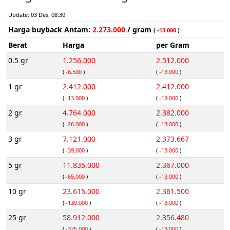
Update: 03 Des, 08:30
Harga buyback Antam:
2.273.000
/ gram
(
-13.000
)
Berat
Harga
per Gram
0.5 gr
1.256.000
2.512.000
(
-6.500
)
(
-13.000
)
1 gr
2.412.000
2.412.000
(
-13.000
)
(
-13.000
)
2 gr
4.764.000
2.382.000
(
-26.000
)
(
-13.000
)
3 gr
7.121.000
2.373.667
(
-39.000
)
(
-13.000
)
5 gr
11.835.000
2.367.000
(
-65.000
)
(
-13.000
)
10 gr
23.615.000
2.361.500
(
-130.000
)
(
-13.000
)
25 gr
58.912.000
2.356.480
(
-325.000
)
(
-13.000
)