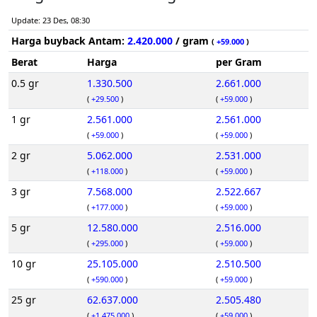
Update: 23 Des, 08:30
Harga buyback Antam:
2.420.000
/ gram
(
+59.000
)
Berat
Harga
per Gram
0.5 gr
1.330.500
2.661.000
(
+29.500
)
(
+59.000
)
1 gr
2.561.000
2.561.000
(
+59.000
)
(
+59.000
)
2 gr
5.062.000
2.531.000
(
+118.000
)
(
+59.000
)
3 gr
7.568.000
2.522.667
(
+177.000
)
(
+59.000
)
5 gr
12.580.000
2.516.000
(
+295.000
)
(
+59.000
)
10 gr
25.105.000
2.510.500
(
+590.000
)
(
+59.000
)
25 gr
62.637.000
2.505.480
(
+1.475.000
)
(
+59.000
)