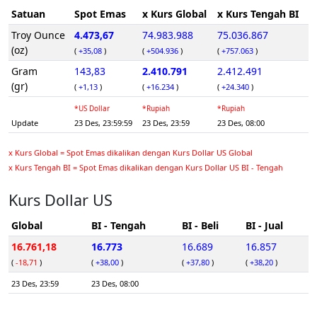
Satuan
Spot Emas
x Kurs Global
x Kurs Tengah BI
Troy Ounce
4.473,67
74.983.988
75.036.867
(oz)
(
+35,08
)
(
+504.936
)
(
+757.063
)
Gram
143,83
2.410.791
2.412.491
(gr)
(
+1,13
)
(
+16.234
)
(
+24.340
)
*US Dollar
*Rupiah
*Rupiah
Update
23 Des, 23:59:59
23 Des, 23:59
23 Des, 08:00
x Kurs Global = Spot Emas dikalikan dengan Kurs Dollar US Global
x Kurs Tengah BI = Spot Emas dikalikan dengan Kurs Dollar US BI - Tengah
Kurs Dollar US
Global
BI - Tengah
BI - Beli
BI - Jual
16.761,18
16.773
16.689
16.857
(
-18,71
)
(
+38,00
)
(
+37,80
)
(
+38,20
)
23 Des, 23:59
23 Des, 08:00