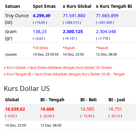
Satuan
Spot Emas
x Kurs Global
x Kurs Tengah BI
Troy Ounce
4.299,49
71.541.880
71.663.899
(oz)
(
+19,65
)
(
+284.513
)
(
+241.929
)
Gram
138,23
2.300.125
2.304.048
(gr)
(
+0,63
)
(
+9.147
)
(
+7.778
)
*US Dollar
*Rupiah
*Rupiah
Update
14 Des, 23:59:59
14 Des, 23:59
12 Des, 08:00
x Kurs Global = Spot Emas dikalikan dengan Kurs Dollar US Global
x Kurs Tengah BI = Spot Emas dikalikan dengan Kurs Dollar US BI - Tengah
Kurs Dollar US
Global
BI - Tengah
BI - Beli
BI - Jual
16.639,62
16.668
16.585
16.751
(
-9,92
)
(
-20,00
)
(
-19,90
)
(
-20,10
)
14 Des, 23:59
12 Des, 08:00