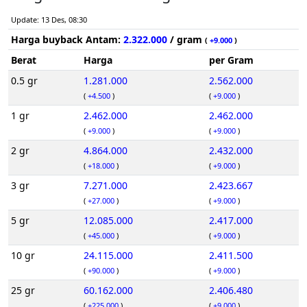
Update: 13 Des, 08:30
Harga buyback Antam:
2.322.000
/ gram
(
+9.000
)
Berat
Harga
per Gram
0.5 gr
1.281.000
2.562.000
(
+4.500
)
(
+9.000
)
1 gr
2.462.000
2.462.000
(
+9.000
)
(
+9.000
)
2 gr
4.864.000
2.432.000
(
+18.000
)
(
+9.000
)
3 gr
7.271.000
2.423.667
(
+27.000
)
(
+9.000
)
5 gr
12.085.000
2.417.000
(
+45.000
)
(
+9.000
)
10 gr
24.115.000
2.411.500
(
+90.000
)
(
+9.000
)
25 gr
60.162.000
2.406.480
(
+225.000
)
(
+9.000
)