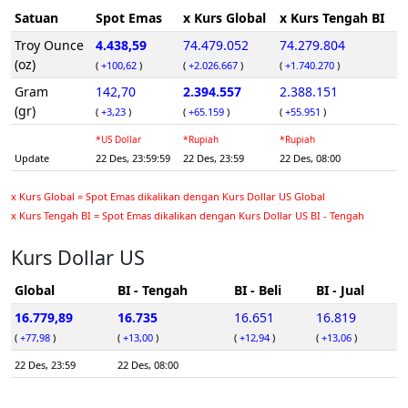
Satuan
Spot Emas
x Kurs Global
x Kurs Tengah BI
Troy Ounce
4.438,59
74.479.052
74.279.804
(oz)
(
+100,62
)
(
+2.026.667
)
(
+1.740.270
)
Gram
142,70
2.394.557
2.388.151
(gr)
(
+3,23
)
(
+65.159
)
(
+55.951
)
*US Dollar
*Rupiah
*Rupiah
Update
22 Des, 23:59:59
22 Des, 23:59
22 Des, 08:00
x Kurs Global = Spot Emas dikalikan dengan Kurs Dollar US Global
x Kurs Tengah BI = Spot Emas dikalikan dengan Kurs Dollar US BI - Tengah
Kurs Dollar US
Global
BI - Tengah
BI - Beli
BI - Jual
16.779,89
16.735
16.651
16.819
(
+77,98
)
(
+13,00
)
(
+12,94
)
(
+13,06
)
22 Des, 23:59
22 Des, 08:00