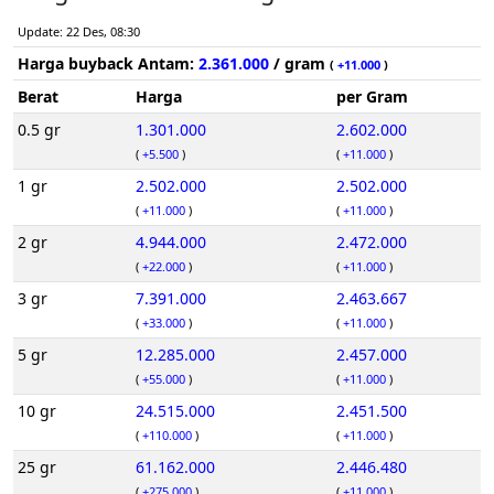
Update: 22 Des, 08:30
Harga buyback Antam:
2.361.000
/ gram
(
+11.000
)
Berat
Harga
per Gram
0.5 gr
1.301.000
2.602.000
(
+5.500
)
(
+11.000
)
1 gr
2.502.000
2.502.000
(
+11.000
)
(
+11.000
)
2 gr
4.944.000
2.472.000
(
+22.000
)
(
+11.000
)
3 gr
7.391.000
2.463.667
(
+33.000
)
(
+11.000
)
5 gr
12.285.000
2.457.000
(
+55.000
)
(
+11.000
)
10 gr
24.515.000
2.451.500
(
+110.000
)
(
+11.000
)
25 gr
61.162.000
2.446.480
(
+275.000
)
(
+11.000
)