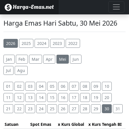
Harga Emas Hari Sabtu, 30 Mei 2026
2026
2025
2024
2023
2022
Jan
Feb
Mar
Apr
Mei
Jun
Jul
Agu
01
02
03
04
05
06
07
08
09
10
11
12
13
14
15
16
17
18
19
20
21
22
23
24
25
26
27
28
29
30
31
Satuan
Spot Emas
x Kurs Global
x Kurs Tengah BI