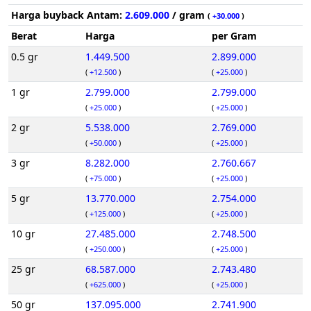
Harga buyback Antam:
2.609.000
/ gram
(
+30.000
)
Berat
Harga
per Gram
0.5 gr
1.449.500
2.899.000
(
+12.500
)
(
+25.000
)
1 gr
2.799.000
2.799.000
(
+25.000
)
(
+25.000
)
2 gr
5.538.000
2.769.000
(
+50.000
)
(
+25.000
)
3 gr
8.282.000
2.760.667
(
+75.000
)
(
+25.000
)
5 gr
13.770.000
2.754.000
(
+125.000
)
(
+25.000
)
10 gr
27.485.000
2.748.500
(
+250.000
)
(
+25.000
)
25 gr
68.587.000
2.743.480
(
+625.000
)
(
+25.000
)
50 gr
137.095.000
2.741.900