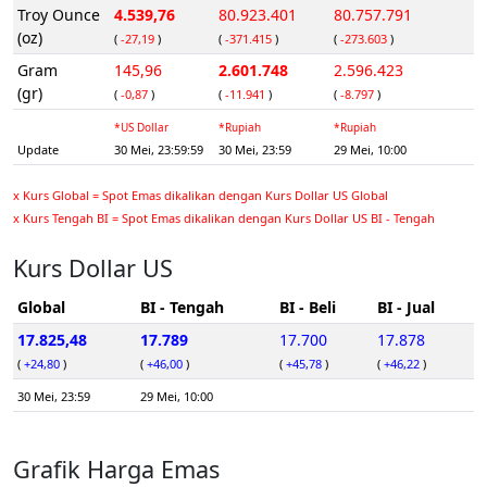
Troy Ounce
4.539,76
80.923.401
80.757.791
(oz)
(
-27,19
)
(
-371.415
)
(
-273.603
)
Gram
145,96
2.601.748
2.596.423
(gr)
(
-0,87
)
(
-11.941
)
(
-8.797
)
*US Dollar
*Rupiah
*Rupiah
Update
30 Mei, 23:59:59
30 Mei, 23:59
29 Mei, 10:00
x Kurs Global = Spot Emas dikalikan dengan Kurs Dollar US Global
x Kurs Tengah BI = Spot Emas dikalikan dengan Kurs Dollar US BI - Tengah
Kurs Dollar US
Global
BI - Tengah
BI - Beli
BI - Jual
17.825,48
17.789
17.700
17.878
(
+24,80
)
(
+46,00
)
(
+45,78
)
(
+46,22
)
30 Mei, 23:59
29 Mei, 10:00
Grafik Harga Emas