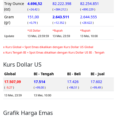
Troy Ounce
4.696,52
82.222.398
82.254.851
(oz)
(
+24,42
)
(
+384.212
)
(
+890.229
)
Gram
151,00
2.643.511
2.644.555
(gr)
(
+0,79
)
(
+12.352
)
(
+28.622
)
*US Dollar
*Rupiah
*Rupiah
Update
13 Mei, 23:59:59
13 Mei, 23:59
13 Mei, 10:00
x Kurs Global = Spot Emas dikalikan dengan Kurs Dollar US Global
x Kurs Tengah BI = Spot Emas dikalikan dengan Kurs Dollar US BI - Tengah
Kurs Dollar US
Global
BI - Tengah
BI - Beli
BI - Jual
17.507,09
17.514
17.426
17.602
(
-9,27
)
(
+99,00
)
(
+98,51
)
(
+99,49
)
13 Mei, 23:59
13 Mei, 10:00
Grafik Harga Emas