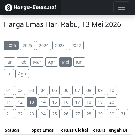
Harga Emas Hari Rabu, 13 Mei 2026
2026
2025
2024
2023
2022
Jan
Feb
Mar
Apr
Mei
Jun
Jul
Agu
01
02
03
04
05
06
07
08
09
10
11
12
13
14
15
16
17
18
19
20
21
22
23
24
25
26
27
28
29
30
31
Satuan
Spot Emas
x Kurs Global
x Kurs Tengah BI