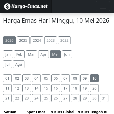
Harga Emas Hari Minggu, 10 Mei 2026
2026
2025
2024
2023
2022
Jan
Feb
Mar
Apr
Mei
Jun
Jul
Agu
01
02
03
04
05
06
07
08
09
10
11
12
13
14
15
16
17
18
19
20
21
22
23
24
25
26
27
28
29
30
31
Satuan
Spot Emas
x Kurs Global
x Kurs Tengah BI