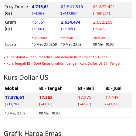
Troy Ounce
4.715,61
81.941.316
81.872.421
(oz)
(
+1,96
)
(
+117.867
)
(
-168.657
)
Gram
151,61
2.634.474
2.632.259
(gr)
(
+0,06
)
(
+3.789
)
(
-5.423
)
*US Dollar
*Rupiah
*Rupiah
Update
10 Mei, 23:59:59
10 Mei, 23:59
08 Mei, 10:00
x Kurs Global = Spot Emas dikalikan dengan Kurs Dollar US Global
x Kurs Tengah BI = Spot Emas dikalikan dengan Kurs Dollar US BI - Tengah
Kurs Dollar US
Global
BI - Tengah
BI - Beli
BI - Jual
17.376,61
17.362
17.275
17.449
(
+17,78
)
(
-43,00
)
(
-42,78
)
(
-43,22
)
10 Mei, 23:59
08 Mei, 10:00
Grafik Harga Emas