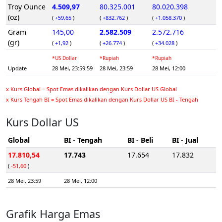
Troy Ounce
4.509,97
80.325.001
80.020.398
(oz)
(
+59,65
)
(
+832.762
)
(
+1.058.370
)
Gram
145,00
2.582.509
2.572.716
(gr)
(
+1,92
)
(
+26.774
)
(
+34.028
)
*US Dollar
*Rupiah
*Rupiah
Update
28 Mei, 23:59:59
28 Mei, 23:59
28 Mei, 12:00
x Kurs Global = Spot Emas dikalikan dengan Kurs Dollar US Global
x Kurs Tengah BI = Spot Emas dikalikan dengan Kurs Dollar US BI - Tengah
Kurs Dollar US
Global
BI - Tengah
BI - Beli
BI - Jual
17.810,54
17.743
17.654
17.832
(
-51,60
)
28 Mei, 23:59
28 Mei, 12:00
Grafik Harga Emas