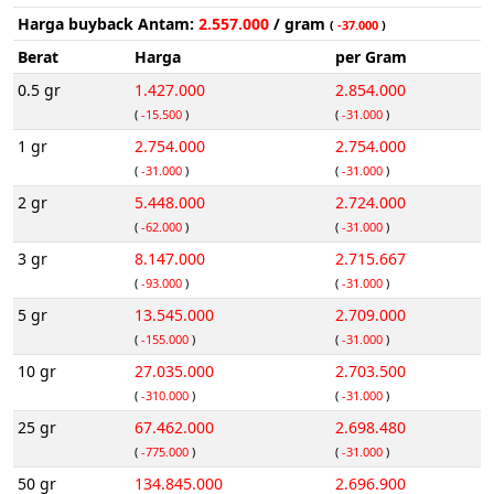
Harga buyback Antam:
2.557.000
/ gram
(
-37.000
)
Berat
Harga
per Gram
0.5 gr
1.427.000
2.854.000
(
-15.500
)
(
-31.000
)
1 gr
2.754.000
2.754.000
(
-31.000
)
(
-31.000
)
2 gr
5.448.000
2.724.000
(
-62.000
)
(
-31.000
)
3 gr
8.147.000
2.715.667
(
-93.000
)
(
-31.000
)
5 gr
13.545.000
2.709.000
(
-155.000
)
(
-31.000
)
10 gr
27.035.000
2.703.500
(
-310.000
)
(
-31.000
)
25 gr
67.462.000
2.698.480
(
-775.000
)
(
-31.000
)
50 gr
134.845.000
2.696.900