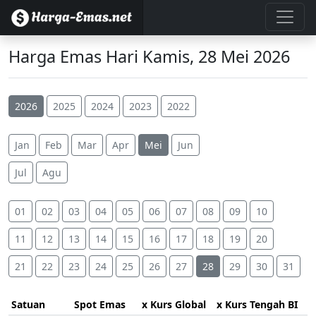
Harga Emas Hari Kamis, 28 Mei 2026
2026
2025
2024
2023
2022
Jan
Feb
Mar
Apr
Mei
Jun
Jul
Agu
01
02
03
04
05
06
07
08
09
10
11
12
13
14
15
16
17
18
19
20
21
22
23
24
25
26
27
28
29
30
31
Satuan
Spot Emas
x Kurs Global
x Kurs Tengah BI