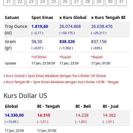
21
22
23
24
25
26
27
28
29
30
31
Satuan
Spot Emas
x Kurs Global
x Kurs Tengah BI
Troy Ounce
1.819,60
26.074.868
26.038.476
(oz)
(
+2,17
)
(
+59.175
)
(
+29.217
)
Gram
58,50
838.326
837.156
(gr)
(
+0,07
)
(
+1.902
)
(
+939
)
*US Dollar
*Rupiah
*Rupiah
Update
17 Jan, 23:59:59
17 Jan, 23:59
17 Jan, 07:00
x Kurs Global = Spot Emas dikalikan dengan Kurs Dollar US Global
x Kurs Tengah BI = Spot Emas dikalikan dengan Kurs Dollar US BI - Tengah
Kurs Dollar US
Global
BI - Tengah
BI - Beli
BI - Jual
14.330,00
14.310
14.238
14.382
(
+15,45
)
(
-1,01
)
(
-1,00
)
(
-1,01
)
17 Jan, 23:59
17 Jan, 07:00