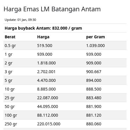
Harga Emas LM Batangan Antam
Update: 01 Jan, 09:30
Harga buyback Antam:
832.000
/ gram
Berat
Harga
per Gram
0.5 gr
519.500
1.039.000
1 gr
939.000
939.000
2 gr
1.818.000
909.000
3 gr
2.702.001
900.667
5 gr
4.470.000
894.000
10 gr
8.885.000
888.500
25 gr
22.087.000
883.480
50 gr
44.095.000
881.900
100 gr
88.112.000
881.120
250 gr
220.015.000
880.060