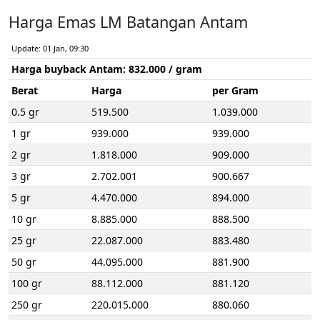
Harga Emas LM Batangan Antam
Update: 01 Jan, 09:30
Harga buyback Antam:
832.000
/ gram
Berat
Harga
per Gram
0.5 gr
519.500
1.039.000
1 gr
939.000
939.000
2 gr
1.818.000
909.000
3 gr
2.702.001
900.667
5 gr
4.470.000
894.000
10 gr
8.885.000
888.500
25 gr
22.087.000
883.480
50 gr
44.095.000
881.900
100 gr
88.112.000
881.120
250 gr
220.015.000
880.060