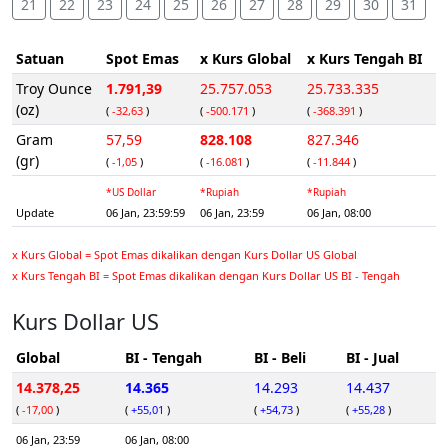
21
22
23
24
25
26
27
28
29
30
31
Satuan
Spot Emas
x Kurs Global
x Kurs Tengah BI
Troy Ounce
1.791,39
25.757.053
25.733.335
(oz)
(
-32,63
)
(
-500.171
)
(
-368.391
)
Gram
57,59
828.108
827.346
(gr)
(
-1,05
)
(
-16.081
)
(
-11.844
)
*US Dollar
*Rupiah
*Rupiah
Update
06 Jan, 23:59:59
06 Jan, 23:59
06 Jan, 08:00
x Kurs Global = Spot Emas dikalikan dengan Kurs Dollar US Global
x Kurs Tengah BI = Spot Emas dikalikan dengan Kurs Dollar US BI - Tengah
Kurs Dollar US
Global
BI - Tengah
BI - Beli
BI - Jual
14.378,25
14.365
14.293
14.437
(
-17,00
)
(
+55,01
)
(
+54,73
)
(
+55,28
)
06 Jan, 23:59
06 Jan, 08:00