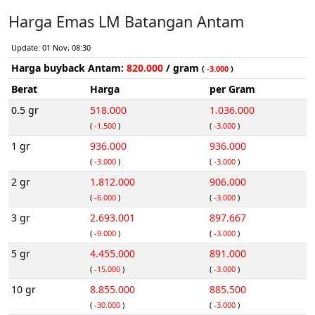
Harga Emas LM Batangan Antam
Update: 01 Nov, 08:30
Harga buyback Antam:
820.000
/ gram
(
-3.000
)
Berat
Harga
per Gram
0.5 gr
518.000
1.036.000
(
-1.500
)
(
-3.000
)
1 gr
936.000
936.000
(
-3.000
)
(
-3.000
)
2 gr
1.812.000
906.000
(
-6.000
)
(
-3.000
)
3 gr
2.693.001
897.667
(
-9.000
)
(
-3.000
)
5 gr
4.455.000
891.000
(
-15.000
)
(
-3.000
)
10 gr
8.855.000
885.500
(
-30.000
)
(
-3.000
)