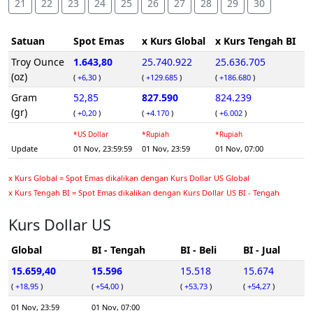
21
22
23
24
25
26
27
28
29
30
Satuan
Spot Emas
x Kurs Global
x Kurs Tengah BI
Troy Ounce
1.643,80
25.740.922
25.636.705
(oz)
(
+6,30
)
(
+129.685
)
(
+186.680
)
Gram
52,85
827.590
824.239
(gr)
(
+0,20
)
(
+4.170
)
(
+6.002
)
*US Dollar
*Rupiah
*Rupiah
Update
01 Nov, 23:59:59
01 Nov, 23:59
01 Nov, 07:00
x Kurs Global = Spot Emas dikalikan dengan Kurs Dollar US Global
x Kurs Tengah BI = Spot Emas dikalikan dengan Kurs Dollar US BI - Tengah
Kurs Dollar US
Global
BI - Tengah
BI - Beli
BI - Jual
15.659,40
15.596
15.518
15.674
(
+18,95
)
(
+54,00
)
(
+53,73
)
(
+54,27
)
01 Nov, 23:59
01 Nov, 07:00