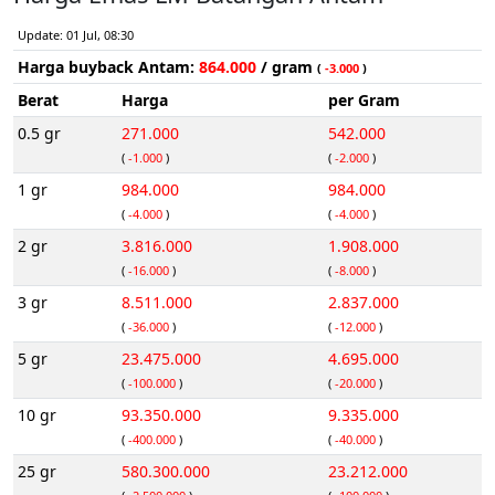
Update: 01 Jul, 08:30
Harga buyback Antam:
864.000
/ gram
(
-3.000
)
Berat
Harga
per Gram
0.5 gr
271.000
542.000
(
-1.000
)
(
-2.000
)
1 gr
984.000
984.000
(
-4.000
)
(
-4.000
)
2 gr
3.816.000
1.908.000
(
-16.000
)
(
-8.000
)
3 gr
8.511.000
2.837.000
(
-36.000
)
(
-12.000
)
5 gr
23.475.000
4.695.000
(
-100.000
)
(
-20.000
)
10 gr
93.350.000
9.335.000
(
-400.000
)
(
-40.000
)
25 gr
580.300.000
23.212.000