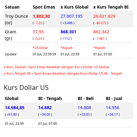
Satuan
Spot Emas
x Kurs Global
x Kurs Tengah BI
Troy Ounce
1.802,30
27.007.195
26.821.829
(oz)
(
-7,23
)
(
+3.488
)
(
-46.072
)
Gram
57,95
868.301
862.342
(gr)
(
-0,23
)
(
+112
)
(
-1.481
)
*US Dollar
*Rupiah
*Rupiah
Update
01 Jul, 23:59:59
01 Jul, 23:59
01 Jul, 07:00
x Kurs Global = Spot Emas dikalikan dengan Kurs Dollar US Global
x Kurs Tengah BI = Spot Emas dikalikan dengan Kurs Dollar US BI - Tengah
Kurs Dollar US
Global
BI - Tengah
BI - Beli
BI - Jual
14.984,85
14.882
14.808
14.956
(
+61,80
)
(
+34,00
)
(
+33,83
)
(
+34,17
)
01 Jul, 23:59
01 Jul, 07:00