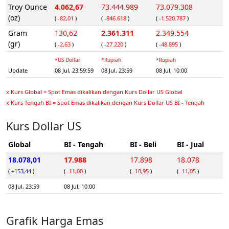
Troy Ounce
4.062,67
73.444.989
73.079.308
(oz)
(
-82,01
)
(
-846.618
)
(
-1.520.787
)
Gram
130,62
2.361.311
2.349.554
(gr)
(
-2,63
)
(
-27.220
)
(
-48.895
)
*US Dollar
*Rupiah
*Rupiah
Update
08 Jul, 23:59:59
08 Jul, 23:59
08 Jul, 10:00
x Kurs Global = Spot Emas dikalikan dengan Kurs Dollar US Global
x Kurs Tengah BI = Spot Emas dikalikan dengan Kurs Dollar US BI - Tengah
Kurs Dollar US
Global
BI - Tengah
BI - Beli
BI - Jual
18.078,01
17.988
17.898
18.078
(
+153,44
)
(
-11,00
)
(
-10,95
)
(
-11,05
)
08 Jul, 23:59
08 Jul, 10:00
Grafik Harga Emas