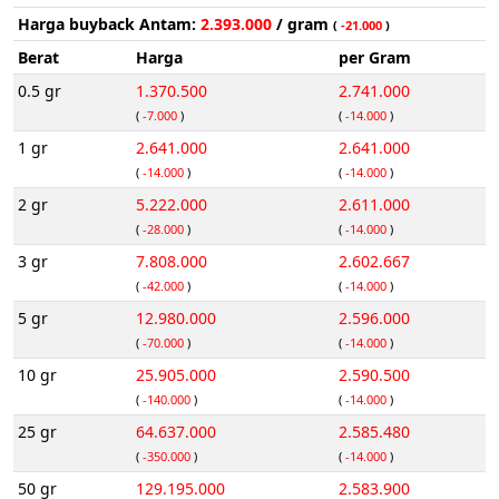
Harga buyback Antam:
2.393.000
/ gram
(
-21.000
)
Berat
Harga
per Gram
0.5 gr
1.370.500
2.741.000
(
-7.000
)
(
-14.000
)
1 gr
2.641.000
2.641.000
(
-14.000
)
(
-14.000
)
2 gr
5.222.000
2.611.000
(
-28.000
)
(
-14.000
)
3 gr
7.808.000
2.602.667
(
-42.000
)
(
-14.000
)
5 gr
12.980.000
2.596.000
(
-70.000
)
(
-14.000
)
10 gr
25.905.000
2.590.500
(
-140.000
)
(
-14.000
)
25 gr
64.637.000
2.585.480
(
-350.000
)
(
-14.000
)
50 gr
129.195.000
2.583.900