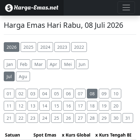
Harga Emas Hari Rabu, 08 Juli 2026
2026
2025
2024
2023
2022
Jan
Feb
Mar
Apr
Mei
Jun
Jul
Agu
01
02
03
04
05
06
07
08
09
10
11
12
13
14
15
16
17
18
19
20
21
22
23
24
25
26
27
28
29
30
31
Satuan
Spot Emas
x Kurs Global
x Kurs Tengah BI