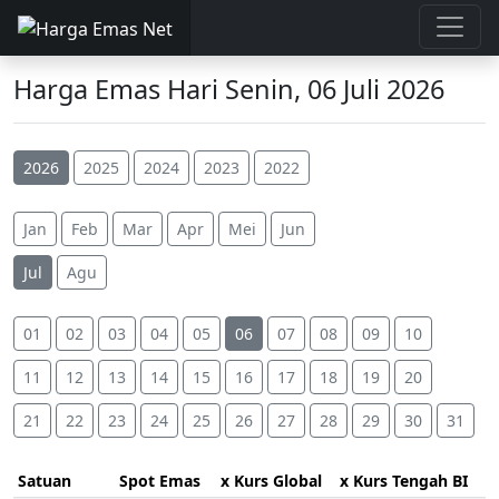
Harga Emas Hari Senin, 06 Juli 2026
2026
2025
2024
2023
2022
Jan
Feb
Mar
Apr
Mei
Jun
Jul
Agu
01
02
03
04
05
06
07
08
09
10
11
12
13
14
15
16
17
18
19
20
21
22
23
24
25
26
27
28
29
30
31
Satuan
Spot Emas
x Kurs Global
x Kurs Tengah BI