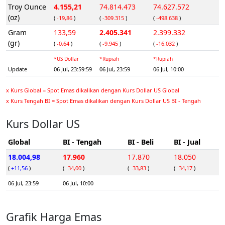
Troy Ounce
4.155,21
74.814.473
74.627.572
(oz)
(
-19,86
)
(
-309.315
)
(
-498.638
)
Gram
133,59
2.405.341
2.399.332
(gr)
(
-0,64
)
(
-9.945
)
(
-16.032
)
*US Dollar
*Rupiah
*Rupiah
Update
06 Jul, 23:59:59
06 Jul, 23:59
06 Jul, 10:00
x Kurs Global = Spot Emas dikalikan dengan Kurs Dollar US Global
x Kurs Tengah BI = Spot Emas dikalikan dengan Kurs Dollar US BI - Tengah
Kurs Dollar US
Global
BI - Tengah
BI - Beli
BI - Jual
18.004,98
17.960
17.870
18.050
(
+11,56
)
(
-34,00
)
(
-33,83
)
(
-34,17
)
06 Jul, 23:59
06 Jul, 10:00
Grafik Harga Emas