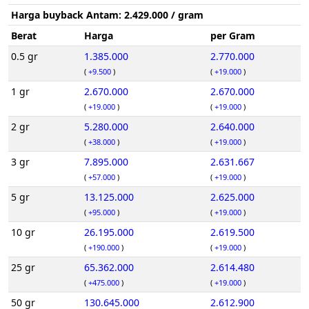
Harga buyback Antam:
2.429.000
/ gram
Berat
Harga
per Gram
0.5 gr
1.385.000
2.770.000
(
+9.500
)
(
+19.000
)
1 gr
2.670.000
2.670.000
(
+19.000
)
(
+19.000
)
2 gr
5.280.000
2.640.000
(
+38.000
)
(
+19.000
)
3 gr
7.895.000
2.631.667
(
+57.000
)
(
+19.000
)
5 gr
13.125.000
2.625.000
(
+95.000
)
(
+19.000
)
10 gr
26.195.000
2.619.500
(
+190.000
)
(
+19.000
)
25 gr
65.362.000
2.614.480
(
+475.000
)
(
+19.000
)
50 gr
130.645.000
2.612.900