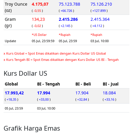
Troy Ounce
4.175,07
75.123.788
75.126.210
(oz)
(
-0,55
)
(
+66.726
)
(
+127.899
)
Gram
134,23
2.415.286
2.415.364
(gr)
(
-0,02
)
(
+2.145
)
(
+4.112
)
*US Dollar
*Rupiah
*Rupiah
Update
05 Jul, 23:59:59
05 Jul, 23:59
03 Jul, 10:00
x Kurs Global = Spot Emas dikalikan dengan Kurs Dollar US Global
x Kurs Tengah BI = Spot Emas dikalikan dengan Kurs Dollar US BI - Tengah
Kurs Dollar US
Global
BI - Tengah
BI - Beli
BI - Jual
17.993,42
17.994
17.904
18.084
(
+18,35
)
(
+33,00
)
(
+32,84
)
(
+33,16
)
05 Jul, 23:59
03 Jul, 10:00
Grafik Harga Emas