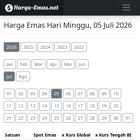
Harga Emas Hari Minggu, 05 Juli 2026
2026
2025
2024
2023
2022
Jan
Feb
Mar
Apr
Mei
Jun
Jul
Agu
01
02
03
04
05
06
07
08
09
10
11
12
13
14
15
16
17
18
19
20
21
22
23
24
25
26
27
28
29
30
31
Satuan
Spot Emas
x Kurs Global
x Kurs Tengah BI