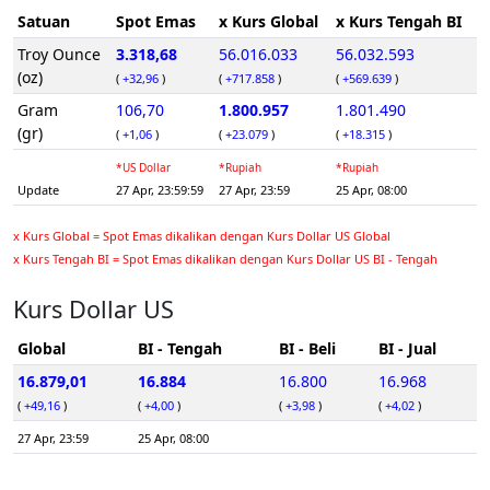
Satuan
Spot Emas
x Kurs Global
x Kurs Tengah BI
Troy Ounce
3.318,68
56.016.033
56.032.593
(oz)
(
+32,96
)
(
+717.858
)
(
+569.639
)
Gram
106,70
1.800.957
1.801.490
(gr)
(
+1,06
)
(
+23.079
)
(
+18.315
)
*US Dollar
*Rupiah
*Rupiah
Update
27 Apr, 23:59:59
27 Apr, 23:59
25 Apr, 08:00
x Kurs Global = Spot Emas dikalikan dengan Kurs Dollar US Global
x Kurs Tengah BI = Spot Emas dikalikan dengan Kurs Dollar US BI - Tengah
Kurs Dollar US
Global
BI - Tengah
BI - Beli
BI - Jual
16.879,01
16.884
16.800
16.968
(
+49,16
)
(
+4,00
)
(
+3,98
)
(
+4,02
)
27 Apr, 23:59
25 Apr, 08:00