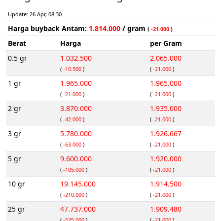
Update: 26 Apr, 08:30
Harga buyback Antam:
1.814.000
/ gram
(
-21.000
)
Berat
Harga
per Gram
0.5 gr
1.032.500
2.065.000
(
-10.500
)
(
-21.000
)
1 gr
1.965.000
1.965.000
(
-21.000
)
(
-21.000
)
2 gr
3.870.000
1.935.000
(
-42.000
)
(
-21.000
)
3 gr
5.780.000
1.926.667
(
-63.000
)
(
-21.000
)
5 gr
9.600.000
1.920.000
(
-105.000
)
(
-21.000
)
10 gr
19.145.000
1.914.500
(
-210.000
)
(
-21.000
)
25 gr
47.737.000
1.909.480
(
-525.000
)
(
-21.000
)