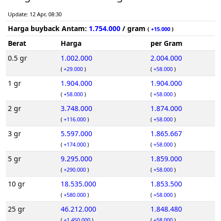
Update: 12 Apr, 08:30
Harga buyback Antam:
1.754.000
/ gram
(
+15.000
)
Berat
Harga
per Gram
0.5 gr
1.002.000
2.004.000
(
+29.000
)
(
+58.000
)
1 gr
1.904.000
1.904.000
(
+58.000
)
(
+58.000
)
2 gr
3.748.000
1.874.000
(
+116.000
)
(
+58.000
)
3 gr
5.597.000
1.865.667
(
+174.000
)
(
+58.000
)
5 gr
9.295.000
1.859.000
(
+290.000
)
(
+58.000
)
10 gr
18.535.000
1.853.500
(
+580.000
)
(
+58.000
)
25 gr
46.212.000
1.848.480
(
+1.450.000
)
(
+58.000
)