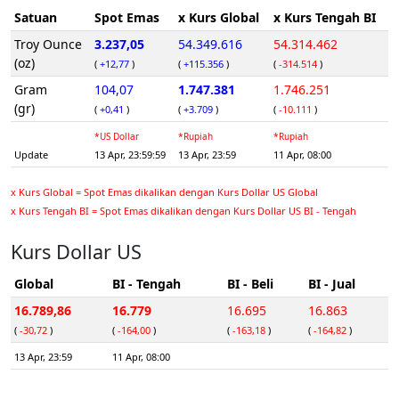
Satuan
Spot Emas
x Kurs Global
x Kurs Tengah BI
Troy Ounce
3.237,05
54.349.616
54.314.462
(oz)
(
+12,77
)
(
+115.356
)
(
-314.514
)
Gram
104,07
1.747.381
1.746.251
(gr)
(
+0,41
)
(
+3.709
)
(
-10.111
)
*US Dollar
*Rupiah
*Rupiah
Update
13 Apr, 23:59:59
13 Apr, 23:59
11 Apr, 08:00
x Kurs Global = Spot Emas dikalikan dengan Kurs Dollar US Global
x Kurs Tengah BI = Spot Emas dikalikan dengan Kurs Dollar US BI - Tengah
Kurs Dollar US
Global
BI - Tengah
BI - Beli
BI - Jual
16.789,86
16.779
16.695
16.863
(
-30,72
)
(
-164,00
)
(
-163,18
)
(
-164,82
)
13 Apr, 23:59
11 Apr, 08:00