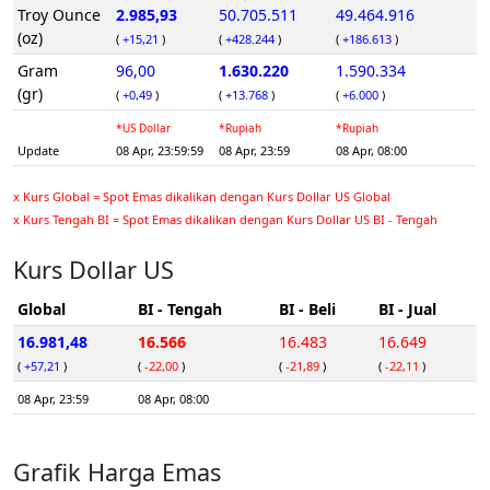
Troy Ounce
2.985,93
50.705.511
49.464.916
(oz)
(
+15,21
)
(
+428.244
)
(
+186.613
)
Gram
96,00
1.630.220
1.590.334
(gr)
(
+0,49
)
(
+13.768
)
(
+6.000
)
*US Dollar
*Rupiah
*Rupiah
Update
08 Apr, 23:59:59
08 Apr, 23:59
08 Apr, 08:00
x Kurs Global = Spot Emas dikalikan dengan Kurs Dollar US Global
x Kurs Tengah BI = Spot Emas dikalikan dengan Kurs Dollar US BI - Tengah
Kurs Dollar US
Global
BI - Tengah
BI - Beli
BI - Jual
16.981,48
16.566
16.483
16.649
(
+57,21
)
(
-22,00
)
(
-21,89
)
(
-22,11
)
08 Apr, 23:59
08 Apr, 08:00
Grafik Harga Emas