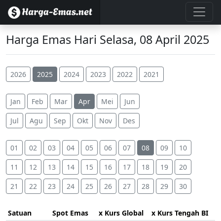
Harga Emas Hari Selasa, 08 April 2025
2026
2025
2024
2023
2022
2021
Jan
Feb
Mar
Apr
Mei
Jun
Jul
Agu
Sep
Okt
Nov
Des
01
02
03
04
05
06
07
08
09
10
11
12
13
14
15
16
17
18
19
20
21
22
23
24
25
26
27
28
29
30
Satuan
Spot Emas
x Kurs Global
x Kurs Tengah BI