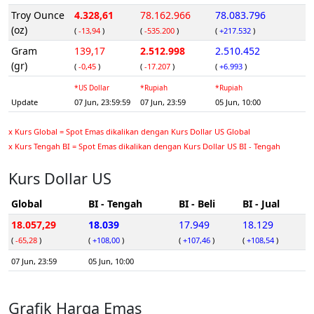
Troy Ounce
4.328,61
78.162.966
78.083.796
(oz)
(
-13,94
)
(
-535.200
)
(
+217.532
)
Gram
139,17
2.512.998
2.510.452
(gr)
(
-0,45
)
(
-17.207
)
(
+6.993
)
*US Dollar
*Rupiah
*Rupiah
Update
07 Jun, 23:59:59
07 Jun, 23:59
05 Jun, 10:00
x Kurs Global = Spot Emas dikalikan dengan Kurs Dollar US Global
x Kurs Tengah BI = Spot Emas dikalikan dengan Kurs Dollar US BI - Tengah
Kurs Dollar US
Global
BI - Tengah
BI - Beli
BI - Jual
18.057,29
18.039
17.949
18.129
(
-65,28
)
(
+108,00
)
(
+107,46
)
(
+108,54
)
07 Jun, 23:59
05 Jun, 10:00
Grafik Harga Emas