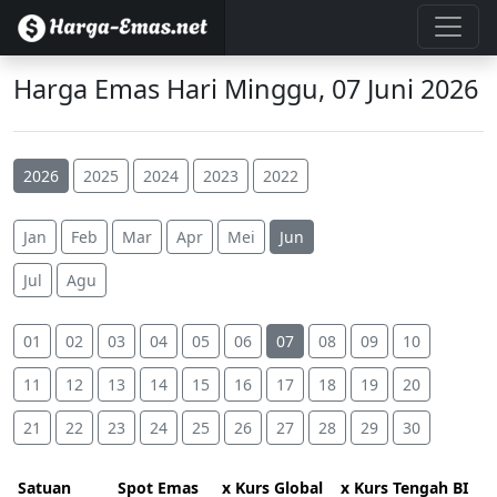
Harga Emas Hari Minggu, 07 Juni 2026
2026
2025
2024
2023
2022
Jan
Feb
Mar
Apr
Mei
Jun
Jul
Agu
01
02
03
04
05
06
07
08
09
10
11
12
13
14
15
16
17
18
19
20
21
22
23
24
25
26
27
28
29
30
Satuan
Spot Emas
x Kurs Global
x Kurs Tengah BI