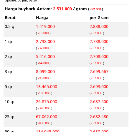
Update: 06 Jun, 08:30
Harga buyback Antam:
2.531.000
/ gram
(
-52.000
)
Berat
Harga
per Gram
0.5 gr
1.419.000
2.838.000
(
-16.000
)
(
-32.000
)
1 gr
2.738.000
2.738.000
(
-32.000
)
(
-32.000
)
2 gr
5.416.000
2.708.000
(
-64.000
)
(
-32.000
)
3 gr
8.099.000
2.699.667
(
-96.000
)
(
-32.000
)
5 gr
13.465.000
2.693.000
(
-160.000
)
(
-32.000
)
10 gr
26.875.000
2.687.500
(
-320.000
)
(
-32.000
)
25 gr
67.062.000
2.682.480
(
-800.000
)
(
-32.000
)
50 gr
134.045.000
2.680.900