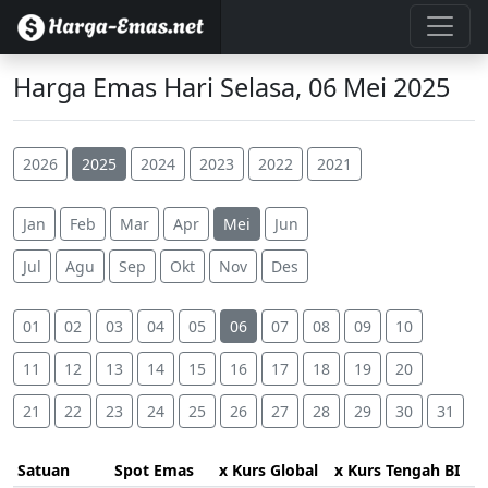
Harga Emas Hari Selasa, 06 Mei 2025
2026
2025
2024
2023
2022
2021
Jan
Feb
Mar
Apr
Mei
Jun
Jul
Agu
Sep
Okt
Nov
Des
01
02
03
04
05
06
07
08
09
10
11
12
13
14
15
16
17
18
19
20
21
22
23
24
25
26
27
28
29
30
31
Satuan
Spot Emas
x Kurs Global
x Kurs Tengah BI