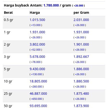
Harga buyback Antam:
1.780.000
/ gram
(
+26.000
)
Berat
Harga
per Gram
0.5 gr
1.015.500
2.031.000
(
+13.000
)
(
+26.000
)
1 gr
1.931.000
1.931.000
(
+26.000
)
(
+26.000
)
2 gr
3.802.000
1.901.000
(
+52.000
)
(
+26.000
)
3 gr
5.678.000
1.892.667
(
+78.000
)
(
+26.000
)
5 gr
9.430.000
1.886.000
(
+130.000
)
(
+26.000
)
10 gr
18.805.000
1.880.500
(
+260.000
)
(
+26.000
)
25 gr
46.887.000
1.875.480
(
+650.000
)
(
+26.000
)
50 gr
93.695.000
1.873.900