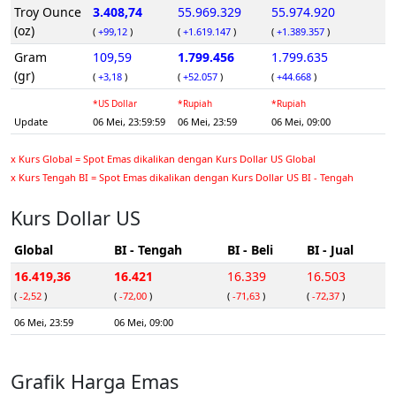
Troy Ounce
3.408,74
55.969.329
55.974.920
(oz)
(
+99,12
)
(
+1.619.147
)
(
+1.389.357
)
Gram
109,59
1.799.456
1.799.635
(gr)
(
+3,18
)
(
+52.057
)
(
+44.668
)
*US Dollar
*Rupiah
*Rupiah
Update
06 Mei, 23:59:59
06 Mei, 23:59
06 Mei, 09:00
x Kurs Global = Spot Emas dikalikan dengan Kurs Dollar US Global
x Kurs Tengah BI = Spot Emas dikalikan dengan Kurs Dollar US BI - Tengah
Kurs Dollar US
Global
BI - Tengah
BI - Beli
BI - Jual
16.419,36
16.421
16.339
16.503
(
-2,52
)
(
-72,00
)
(
-71,63
)
(
-72,37
)
06 Mei, 23:59
06 Mei, 09:00
Grafik Harga Emas