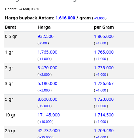
Update: 24 Mar, 08:30
Harga buyback Antam:
1.616.000
/ gram
(
+1.000
)
Berat
Harga
per Gram
0.5 gr
932.500
1.865.000
(
+500
)
(
+1.000
)
1 gr
1.765.000
1.765.000
(
+1.000
)
(
+1.000
)
2 gr
3.470.000
1.735.000
(
+2.000
)
(
+1.000
)
3 gr
5.180.000
1.726.667
(
+3.000
)
(
+1.000
)
5 gr
8.600.000
1.720.000
(
+5.000
)
(
+1.000
)
10 gr
17.145.000
1.714.500
(
+10.000
)
(
+1.000
)
25 gr
42.737.000
1.709.480
(
+25.000
)
(
+1.000
)