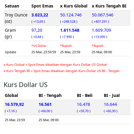
Satuan
Spot Emas
x Kurs Global
x Kurs Tengah BI
Troy Ounce
3.023,22
50.124.746
50.067.546
(oz)
(
+13,69
)
(
+248.528
)
(
+407.291
)
Gram
97,20
1.611.548
1.609.709
(gr)
(
+0,44
)
(
+7.990
)
(
+13.095
)
*US Dollar
*Rupiah
*Rupiah
Update
25 Mar, 23:59:59
25 Mar, 23:59
25 Mar, 09:00
x Kurs Global = Spot Emas dikalikan dengan Kurs Dollar US Global
x Kurs Tengah BI = Spot Emas dikalikan dengan Kurs Dollar US BI - Tengah
Kurs Dollar US
Global
BI - Tengah
BI - Beli
BI - Jual
16.579,92
16.561
16.478
16.644
(
+7,16
)
(
+60,00
)
(
+59,70
)
(
+60,30
)
25 Mar, 23:59
25 Mar, 09:00