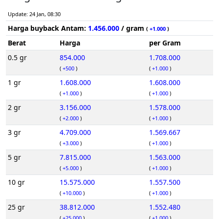
Update: 24 Jan, 08:30
Harga buyback Antam:
1.456.000
/ gram
(
+1.000
)
Berat
Harga
per Gram
0.5 gr
854.000
1.708.000
(
+500
)
(
+1.000
)
1 gr
1.608.000
1.608.000
(
+1.000
)
(
+1.000
)
2 gr
3.156.000
1.578.000
(
+2.000
)
(
+1.000
)
3 gr
4.709.000
1.569.667
(
+3.000
)
(
+1.000
)
5 gr
7.815.000
1.563.000
(
+5.000
)
(
+1.000
)
10 gr
15.575.000
1.557.500
(
+10.000
)
(
+1.000
)
25 gr
38.812.000
1.552.480
(
+25.000
)
(
+1.000
)