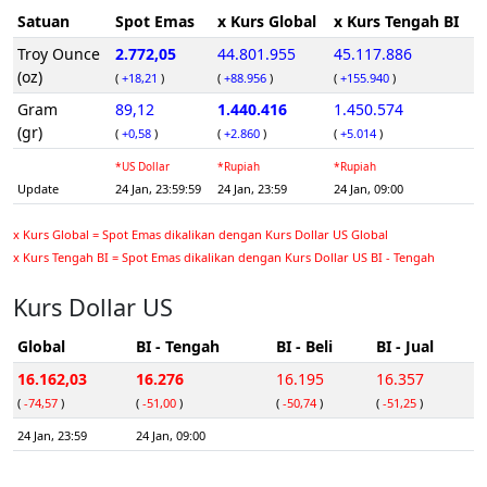
Satuan
Spot Emas
x Kurs Global
x Kurs Tengah BI
Troy Ounce
2.772,05
44.801.955
45.117.886
(oz)
(
+18,21
)
(
+88.956
)
(
+155.940
)
Gram
89,12
1.440.416
1.450.574
(gr)
(
+0,58
)
(
+2.860
)
(
+5.014
)
*US Dollar
*Rupiah
*Rupiah
Update
24 Jan, 23:59:59
24 Jan, 23:59
24 Jan, 09:00
x Kurs Global = Spot Emas dikalikan dengan Kurs Dollar US Global
x Kurs Tengah BI = Spot Emas dikalikan dengan Kurs Dollar US BI - Tengah
Kurs Dollar US
Global
BI - Tengah
BI - Beli
BI - Jual
16.162,03
16.276
16.195
16.357
(
-74,57
)
(
-51,00
)
(
-50,74
)
(
-51,25
)
24 Jan, 23:59
24 Jan, 09:00