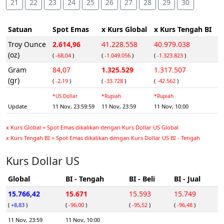
21
22
23
24
25
26
27
28
29
30
Satuan
Spot Emas
x Kurs Global
x Kurs Tengah BI
Troy Ounce
2.614,96
41.228.558
40.979.038
(oz)
(
-68,04
)
(
-1.049.056
)
(
-1.323.823
)
Gram
84,07
1.325.529
1.317.507
(gr)
(
-2,19
)
(
-33.728
)
(
-42.562
)
*US Dollar
*Rupiah
*Rupiah
Update
11 Nov, 23:59:59
11 Nov, 23:59
11 Nov, 10:00
x Kurs Global = Spot Emas dikalikan dengan Kurs Dollar US Global
x Kurs Tengah BI = Spot Emas dikalikan dengan Kurs Dollar US BI - Tengah
Kurs Dollar US
Global
BI - Tengah
BI - Beli
BI - Jual
15.766,42
15.671
15.593
15.749
(
+8,83
)
(
-96,00
)
(
-95,52
)
(
-96,48
)
11 Nov, 23:59
11 Nov, 10:00