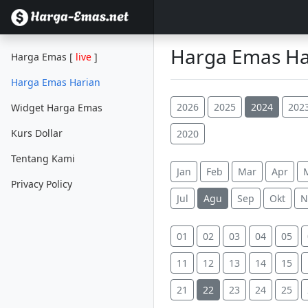
Harga Emas Har
Harga Emas [
live
]
Harga Emas Harian
2026
2025
2024
202
Widget Harga Emas
Kurs Dollar
2020
Tentang Kami
Jan
Feb
Mar
Apr
Privacy Policy
Jul
Agu
Sep
Okt
N
01
02
03
04
05
11
12
13
14
15
21
22
23
24
25