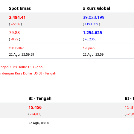
Spot Emas
x Kurs Global
2.484,41
39.023.199
(
-22,56
)
(
+193.969
)
79,88
1.254.625
(
-0,72
)
(
+6.236
)
*US Dollar
*Rupiah
22 Agu, 23:59:59
22 Agu, 23:59
engan Kurs Dollar US Global
n dengan Kurs Dollar US BI - Tengah
BI - Tengah
BI - 
15.456
15.3
(
-24,00
)
(
-23,
22 Agu, 08:00