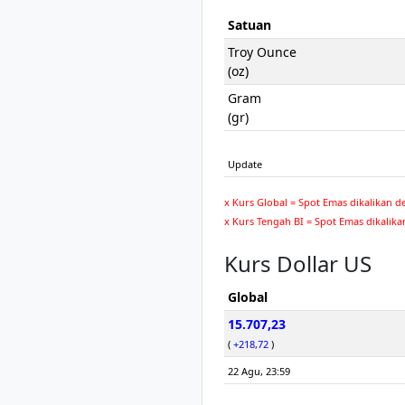
Satuan
Troy Ounce
(oz)
Gram
(gr)
Update
x Kurs Global = Spot Emas dikalikan d
x Kurs Tengah BI = Spot Emas dikalika
Kurs Dollar US
Global
15.707,23
(
+218,72
)
22 Agu, 23:59