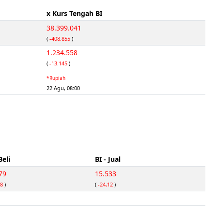
x Kurs Tengah BI
38.399.041
(
-408.855
)
1.234.558
(
-13.145
)
*Rupiah
22 Agu, 08:00
Beli
BI - Jual
79
15.533
88
)
(
-24,12
)