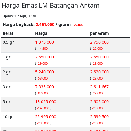
Harga Emas LM Batangan Antam
Update: 07 Agu, 08:30
Harga buyback:
2.461.000
/ gram
(
-29.000
)
Berat
Harga
per Gram
0.5 gr
1.375.000
2.750.000
(
-14.500
)
(
-29.000
)
1 gr
2.650.000
2.650.000
(
-29.000
)
(
-29.000
)
2 gr
5.240.000
2.620.000
(
-58.000
)
(
-29.000
)
3 gr
7.835.000
2.611.667
(
-87.000
)
(
-29.000
)
5 gr
13.025.000
2.605.000
(
-145.000
)
(
-29.000
)
10 gr
25.995.000
2.599.500
(
-290.000
)
(
-29.000
)