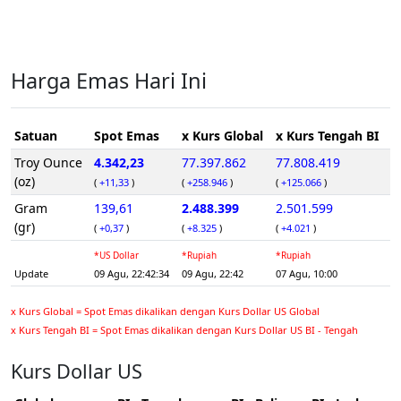
Harga Emas Hari Ini
Satuan
Spot Emas
x Kurs Global
x Kurs Tengah BI
Troy Ounce
4.342,23
77.397.862
77.808.419
(oz)
(
+11,33
)
(
+258.946
)
(
+125.066
)
Gram
139,61
2.488.399
2.501.599
(gr)
(
+0,37
)
(
+8.325
)
(
+4.021
)
*US Dollar
*Rupiah
*Rupiah
Update
09 Agu, 22:42:34
09 Agu, 22:42
07 Agu, 10:00
x Kurs Global = Spot Emas dikalikan dengan Kurs Dollar US Global
x Kurs Tengah BI = Spot Emas dikalikan dengan Kurs Dollar US BI - Tengah
Kurs Dollar US