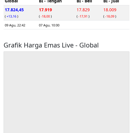
Global
BI - Tengah
BI - Beli
BI - Jual
17.824,45
17.919
17.829
18.009
(
+13,16
)
(
-18,00
)
(
-17,91
)
(
-18,09
)
09 Agu, 22:42
07 Agu, 10:00
Grafik Harga Emas Live - Global